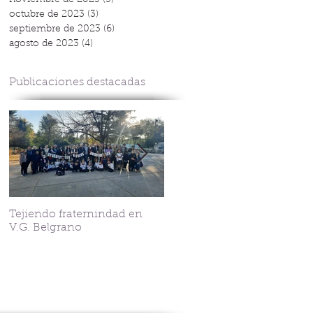
noviembre de 2023
(5)
5 entradas
octubre de 2023
(3)
3 entradas
septiembre de 2023
(6)
6 entradas
agosto de 2023
(4)
4 entradas
Publicaciones destacadas
Tejiendo fraternindad en
Streaming Corazonista
V.G. Belgrano