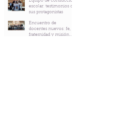
Equipo de conducción
Bicentenario del P.
escolar: testimonios de
Andrés Coindre
sus protagonistas
Encuentro de
docentes nuevos: fe,
fraternidad y misión
compartidas