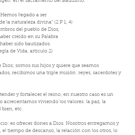
rigen  en el sacramento del Bautismo: 
Hemos llegado a ser 
de la naturaleza divina” (2 P 1, 4) 
mbros del pueblo de Dios, 
aber creído en su Palabra 
 haber sido bautizados. 
egla de Vida, artículo 2) 
 Dios; somos sus hijos y quiere que seamos 
ados, recibimos una triple misión: reyes, sacerdotes y 
xtender y fortalecer el reino; en nuestro caso es un 
lo acrecentamos viviendo los valores: la paz, la 
 bien, etc.  
ocio: es ofrecer dones a Dios. Nosotros entregamos y 
 el tiempo de descanso, la relación con los otros, lo 