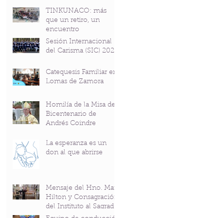
TINKUNACO: más
que un retiro, un
encuentro
Sesión Internacional
del Carisma (SIC) 2026
Catequesis Familiar en
Lomas de Zamora
Homilía de la Misa del
Bicentenario de
Andrés Coindre
La esperanza es un
don al que abrirse
Mensaje del Hno. Mark
Hilton y Consagración
del Instituto al Sagrado
Corazón en el