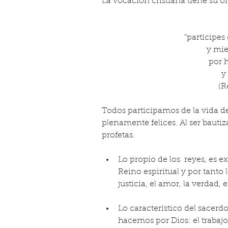
La vocación cristiana tiene su o
“partícipes 
y mie
por h
y
(R
Todos participamos de la vida de
plenamente felices. Al ser bautiz
profetas. 
Lo propio de los  reyes, es e
Reino espiritual y por tanto 
justicia, el amor, la verdad, el
Lo característico del sacerd
hacemos por Dios: el trabajo,