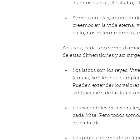
que nos cuesta, el estudio,… l
Somos profetas, anunciando 
creemos en la vida eterna, v
cielo, nos determinamos a or
A su vez, cada uno somos llamad
de estas dimensiones y así surgen
Los laicos son los reyes. Viv
familia; son los que cumplen
Pueden extender los valores 
santificación de las tareas co
Los sacerdotes ministeriales
cada Misa. Pero todos somos
de cada día.  
Los profetas somos los relig