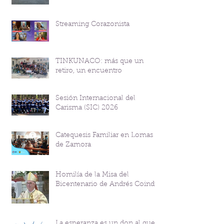
Streaming Corazonista
TINKUNACO: más que un
retiro, un encuentro
Sesión Internacional del
Carisma (SIC) 2026
Catequesis Familiar en Lomas
de Zamora
Homilía de la Misa del
Bicentenario de Andrés Coindre
La esperanza es un don al que