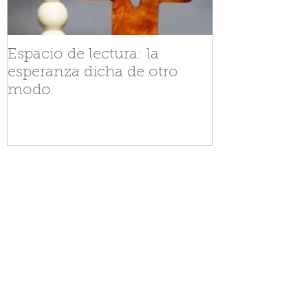
Espacio de lectura: la
Tejiendo fra
esperanza dicha de otro
V.G. Belgran
modo