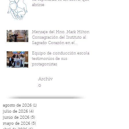
abrirse
Mensaje del Hno. Mark Hilton y
Consagración del Instituto al
Sagrado Corazón en el
Bicentenario del P. Andrés
Equipo de conducción escolar:
Coindre
testimonios de sus
protagonistas
Archiv
o
agosto de 2026
(1)
1 entrada
julio de 2026
(4)
4 entradas
junio de 2026
(5)
5 entradas
mayo de 2026
(5)
5 entradas