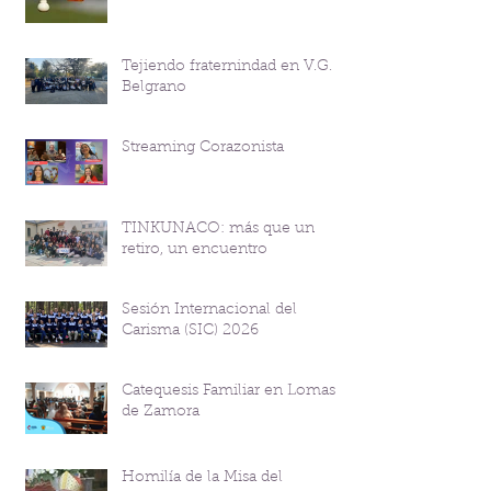
Tejiendo fraternindad en V.G.
Belgrano
Streaming Corazonista
TINKUNACO: más que un
retiro, un encuentro
Sesión Internacional del
Carisma (SIC) 2026
Catequesis Familiar en Lomas
de Zamora
Homilía de la Misa del