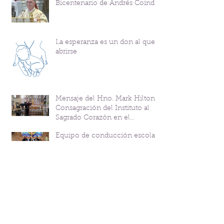
Bicentenario de Andrés Coindre
La esperanza es un don al que
abrirse
Mensaje del Hno. Mark Hilton y
Consagración del Instituto al
Sagrado Corazón en el
Bicentenario del P. Andrés
Equipo de conducción escolar:
Coindre
testimonios de sus
protagonistas
Archiv
o