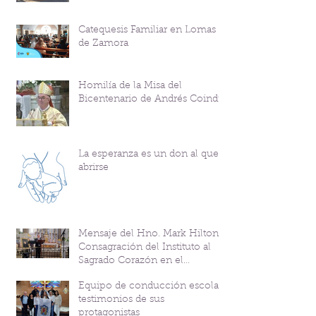
Catequesis Familiar en Lomas
de Zamora
Homilía de la Misa del
Bicentenario de Andrés Coindre
La esperanza es un don al que
abrirse
Mensaje del Hno. Mark Hilton y
Consagración del Instituto al
Sagrado Corazón en el
Bicentenario del P. Andrés
Equipo de conducción escolar:
Coindre
testimonios de sus
protagonistas