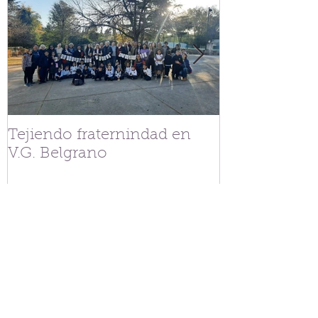
Tejiendo fraternindad en
Streaming Co
V.G. Belgrano