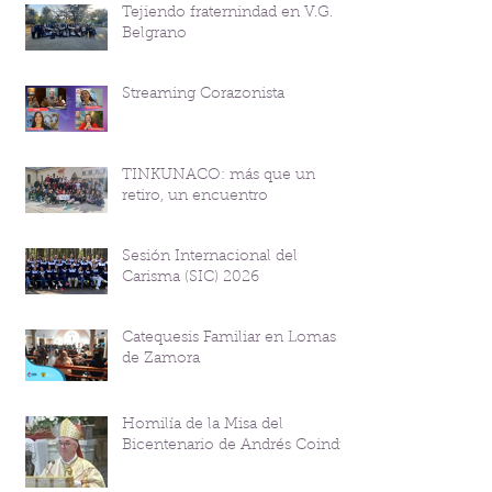
Tejiendo fraternindad en V.G.
Belgrano
Streaming Corazonista
TINKUNACO: más que un
retiro, un encuentro
Sesión Internacional del
Carisma (SIC) 2026
Catequesis Familiar en Lomas
de Zamora
Homilía de la Misa del
Bicentenario de Andrés Coindre