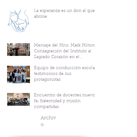
La esperanza es un don al que
abrirse
Mensaje del Hno. Mark Hilton y
Consagración del Instituto al
Sagrado Corazón en el
Bicentenario del P. Andrés
Equipo de conducción escolar:
Coindre
testimonios de sus
protagonistas
Encuentro de docentes nuevos:
fe, fraternidad y misión
compartidas
Archiv
o