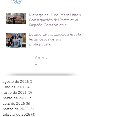
Mensaje del Hno. Mark Hilton y
Consagración del Instituto al
Sagrado Corazón en el
Bicentenario del P. Andrés
Equipo de conducción escolar:
Coindre
testimonios de sus
protagonistas
Archiv
o
agosto de 2026
(1)
1 entrada
julio de 2026
(4)
4 entradas
junio de 2026
(5)
5 entradas
mayo de 2026
(5)
5 entradas
abril de 2026
(6)
6 entradas
marzo de 2026
(3)
3 entradas
febrero de 2026
(4)
4 entradas