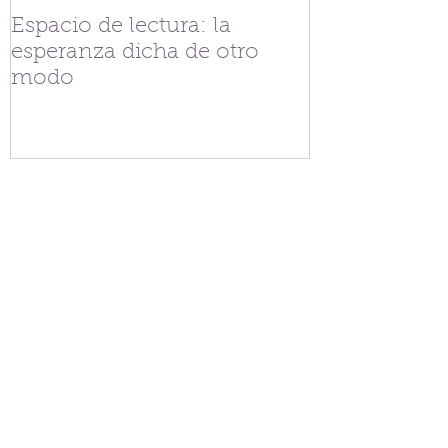
Espacio de lectura: la
Tejiendo fra
esperanza dicha de otro
V.G. Belgran
modo