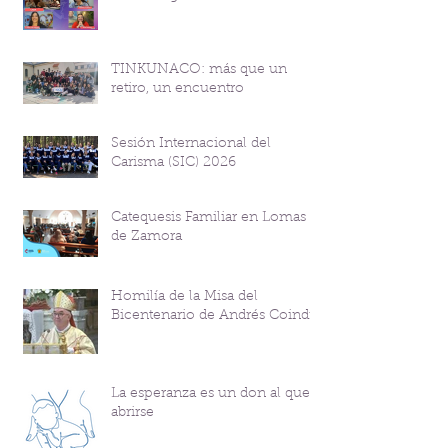
TINKUNACO: más que un
retiro, un encuentro
Sesión Internacional del
Carisma (SIC) 2026
Catequesis Familiar en Lomas
de Zamora
Homilía de la Misa del
Bicentenario de Andrés Coindre
La esperanza es un don al que
abrirse