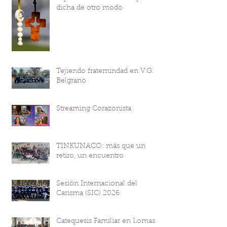
dicha de otro modo
Tejiendo fraternindad en V.G.
Belgrano
Streaming Corazonista
TINKUNACO: más que un
retiro, un encuentro
Sesión Internacional del
Carisma (SIC) 2026
Catequesis Familiar en Lomas