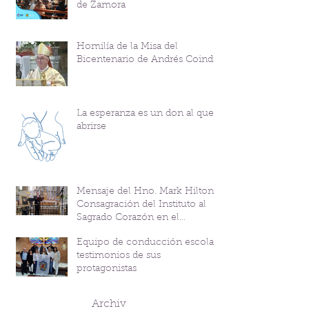
de Zamora
Homilía de la Misa del
Bicentenario de Andrés Coindre
La esperanza es un don al que
abrirse
Mensaje del Hno. Mark Hilton y
Consagración del Instituto al
Sagrado Corazón en el
Bicentenario del P. Andrés
Equipo de conducción escolar:
Coindre
testimonios de sus
protagonistas
Archiv