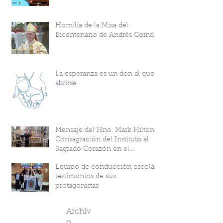
Homilía de la Misa del
Bicentenario de Andrés Coindre
La esperanza es un don al que
abrirse
Mensaje del Hno. Mark Hilton y
Consagración del Instituto al
Sagrado Corazón en el
Bicentenario del P. Andrés
Equipo de conducción escolar:
Coindre
testimonios de sus
protagonistas
Archiv
o