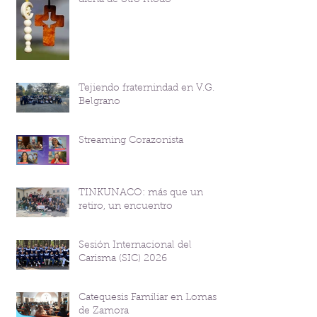
Tejiendo fraternindad en V.G.
Belgrano
Streaming Corazonista
TINKUNACO: más que un
retiro, un encuentro
Sesión Internacional del
Carisma (SIC) 2026
Catequesis Familiar en Lomas
de Zamora