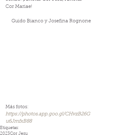
Cor Mariae!
Guido Bianco y Josefina Rognone
Más fotos: 
https://photos.app.goo.gl/CHvzB26G
u6JmfxB88
Etiquetas:
2023
Cor Jesu