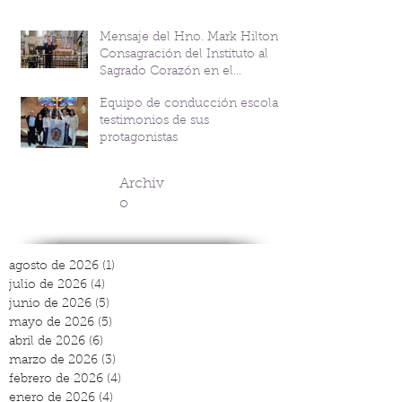
Mensaje del Hno. Mark Hilton y
Consagración del Instituto al
Sagrado Corazón en el
Bicentenario del P. Andrés
Equipo de conducción escolar:
Coindre
testimonios de sus
protagonistas
Archiv
o
agosto de 2026
(1)
1 entrada
julio de 2026
(4)
4 entradas
junio de 2026
(5)
5 entradas
mayo de 2026
(5)
5 entradas
abril de 2026
(6)
6 entradas
marzo de 2026
(3)
3 entradas
febrero de 2026
(4)
4 entradas
enero de 2026
(4)
4 entradas