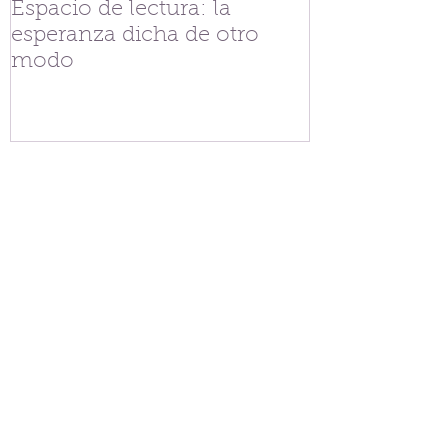
Espacio de lectura: la
Tejiendo fra
esperanza dicha de otro
V.G. Belgran
modo