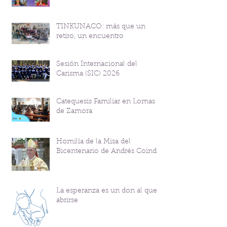
TINKUNACO: más que un
retiro, un encuentro
Sesión Internacional del
Carisma (SIC) 2026
Catequesis Familiar en Lomas
de Zamora
Homilía de la Misa del
Bicentenario de Andrés Coindre
La esperanza es un don al que
abrirse