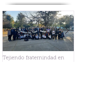
Tejiendo fraternindad en
Streaming Co
V.G. Belgrano