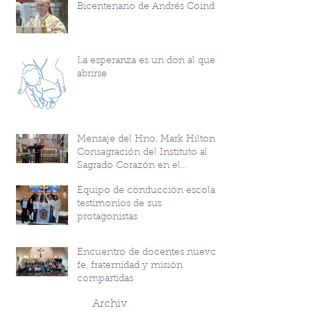
Bicentenario de Andrés Coindre
La esperanza es un don al que
abrirse
Mensaje del Hno. Mark Hilton y
Consagración del Instituto al
Sagrado Corazón en el
Bicentenario del P. Andrés
Equipo de conducción escolar:
Coindre
testimonios de sus
protagonistas
Encuentro de docentes nuevos:
fe, fraternidad y misión
compartidas
Archiv