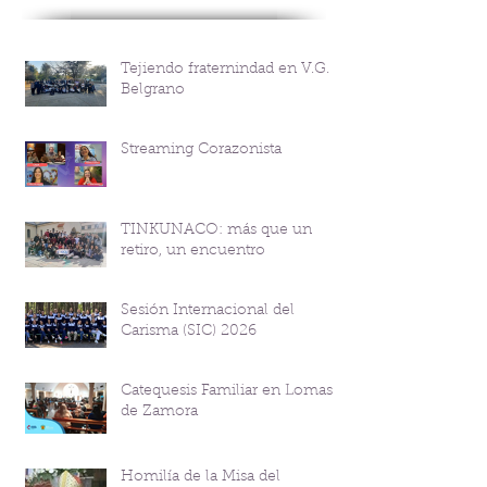
Tejiendo fraternindad en V.G.
Belgrano
Streaming Corazonista
TINKUNACO: más que un
retiro, un encuentro
Sesión Internacional del
Carisma (SIC) 2026
Catequesis Familiar en Lomas
de Zamora
Homilía de la Misa del