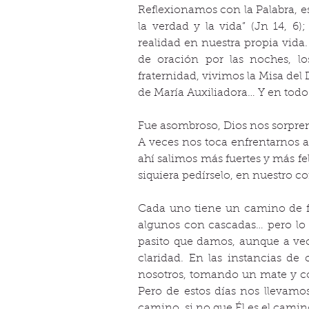
Reflexionamos con la Palabra, es
la verdad y la vida” (Jn 14, 6
realidad en nuestra propia vid
de oración por las noches, lo
fraternidad, vivimos la Misa de
de María Auxiliadora… Y en todo 
Fue asombroso, Dios nos sorpren
A veces nos toca enfrentarnos a
ahí salimos más fuertes y más fe
siquiera pedírselo, en nuestro co
Cada uno tiene un camino de fe 
algunos con cascadas… pero lo 
pasito que damos, aunque a vec
claridad. En las instancias de
nosotros, tomando un mate y c
Pero de estos días nos llevam
camino, si no que Él es el camino