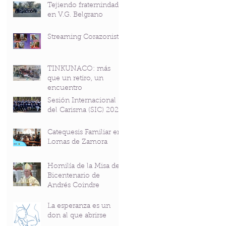
Tejiendo fraternindad
en V.G. Belgrano
Streaming Corazonista
TINKUNACO: más
que un retiro, un
encuentro
Sesión Internacional
del Carisma (SIC) 2026
Catequesis Familiar en
Lomas de Zamora
Homilía de la Misa del
Bicentenario de
Andrés Coindre
La esperanza es un
don al que abrirse