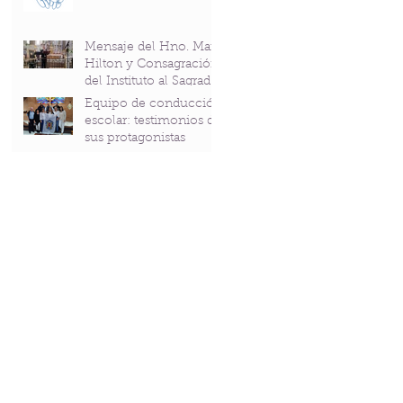
Mensaje del Hno. Mark
Hilton y Consagración
del Instituto al Sagrado
Corazón en el
Equipo de conducción
Bicentenario del P.
escolar: testimonios de
Andrés Coindre
sus protagonistas