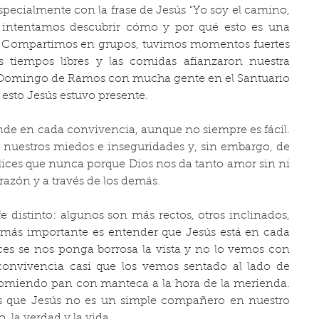
pecialmente con la frase de Jesús “Yo soy el camino, 
); intentamos descubrir cómo y por qué esto es una 
a. Compartimos en grupos, tuvimos momentos fuertes 
s tiempos libres y las comidas afianzaron nuestra 
l Domingo de Ramos con mucha gente en el Santuario 
esto Jesús estuvo presente.
de en cada convivencia, aunque no siempre es fácil. 
 nuestros miedos e inseguridades y, sin embargo, de 
lices que nunca porque Dios nos da tanto amor sin ni 
razón y a través de los demás. 
distinto: algunos son más rectos, otros inclinados, 
más importante es entender que Jesús está en cada 
es se nos ponga borrosa la vista y no lo vemos con 
 convivencia casi que los vemos sentado al lado de 
omiendo pan con manteca a la hora de la merienda. 
os que Jesús no es un simple compañero en nuestro 
, la verdad y la vida. 