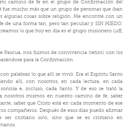
i camino de fe en el grupo de Confirmación del 
ré fue mucho más que un grupo de personas que iban 
r algunas cosas sobre religión. Me encontré con un 
fe de una forma tan, pero tan peculiar y SIN MIEDO. 
eamos lo que hoy en día es el grupo misionero (¡uff, 
 Pascua, nos fuimos de convivencia (retiro) con los 
parándose para la Confirmación. 
on palabras lo que allí se vivió. Era el Espíritu Santo 
ndo allí, con nosotros, en cada lectura, en cada 
onrisa e, incluso, cada llanto. Y de eso se trató la 
a nosotros mismos en nuestro camino de fe, saber 
ante, saber que Cristo está en cada momento de ese 
ros compañeros. Después de esos días puedo afirmar 
ser cristiano solo, sino que se es cristiano en 
manos. 