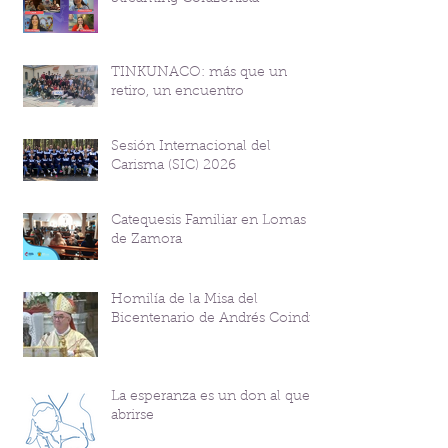
TINKUNACO: más que un
retiro, un encuentro
Sesión Internacional del
Carisma (SIC) 2026
Catequesis Familiar en Lomas
de Zamora
Homilía de la Misa del
Bicentenario de Andrés Coindre
La esperanza es un don al que
abrirse