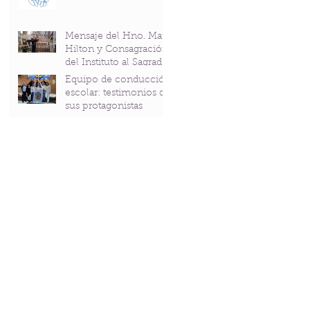
Mensaje del Hno. Mark
Hilton y Consagración
del Instituto al Sagrado
Corazón en el
Equipo de conducción
Bicentenario del P.
escolar: testimonios de
Andrés Coindre
sus protagonistas