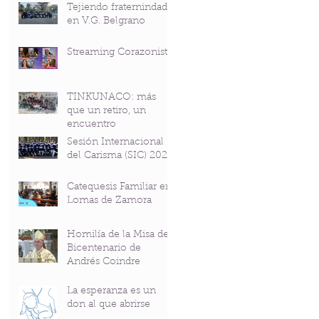
Tejiendo fraternindad
en V.G. Belgrano
Streaming Corazonista
TINKUNACO: más
que un retiro, un
encuentro
Sesión Internacional
del Carisma (SIC) 2026
Catequesis Familiar en
Lomas de Zamora
Homilía de la Misa del
Bicentenario de
Andrés Coindre
La esperanza es un
don al que abrirse