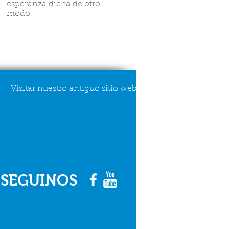
esperanza dicha de otro
V.G. Belgrano
modo
Visitar nuestro antiguo sitio web
SEGUINOS