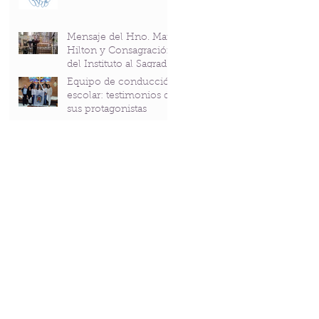
Mensaje del Hno. Mark
Hilton y Consagración
del Instituto al Sagrado
Corazón en el
Equipo de conducción
Bicentenario del P.
escolar: testimonios de
Andrés Coindre
sus protagonistas