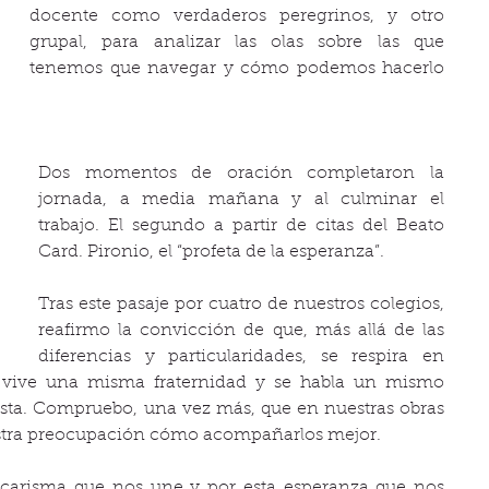
docente como verdaderos peregrinos, y otro 
grupal, para analizar las olas sobre las que 
tenemos que navegar y cómo podemos hacerlo 
Dos momentos de oración completaron la 
jornada, a media mañana y al culminar el 
trabajo. El segundo a partir de citas del Beato 
Card. Pironio, el “profeta de la esperanza”.
Tras este pasaje por cuatro de nuestros colegios, 
reafirmo la convicción de que, más allá de las 
diferencias y particularidades, se respira en 
vive una misma fraternidad y se habla un mismo 
sta. Compruebo, una vez más, que en nuestras obras 
estra preocupación cómo acompañarlos mejor.
 carisma que nos une y por esta esperanza que nos 