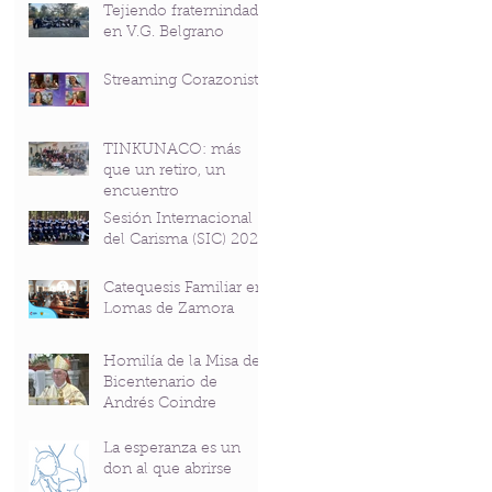
Tejiendo fraternindad
en V.G. Belgrano
Streaming Corazonista
TINKUNACO: más
que un retiro, un
encuentro
Sesión Internacional
del Carisma (SIC) 2026
Catequesis Familiar en
Lomas de Zamora
Homilía de la Misa del
Bicentenario de
Andrés Coindre
La esperanza es un
don al que abrirse