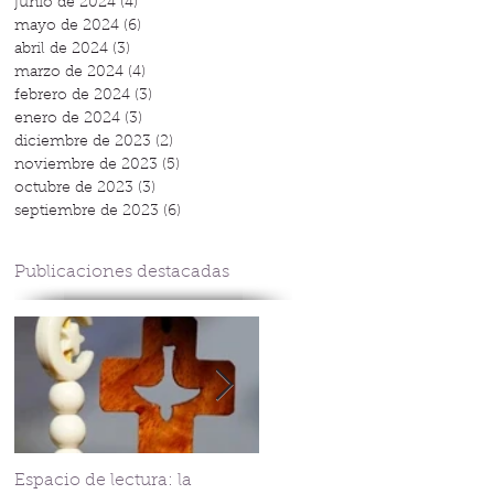
junio de 2024
(4)
4 entradas
mayo de 2024
(6)
6 entradas
abril de 2024
(3)
3 entradas
marzo de 2024
(4)
4 entradas
febrero de 2024
(3)
3 entradas
enero de 2024
(3)
3 entradas
diciembre de 2023
(2)
2 entradas
noviembre de 2023
(5)
5 entradas
octubre de 2023
(3)
3 entradas
septiembre de 2023
(6)
6 entradas
Publicaciones destacadas
Espacio de lectura: la
Tejiendo fraternindad en