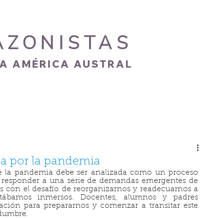
AZONISTAS
IA AMÉRICA AUSTRAL
S
CARISMA
NOVEDADES
GALERÍA
da por la pandemia
e la pandemia debe ser analizada como un proceso 
e responder a una serie de demandas emergentes de 
 con el desafío de reorganizarnos y readecuarnos a 
stábamos inmersos. Docentes, alumnos y padres 
ción para prepararnos y comenzar a transitar este 
idumbre.