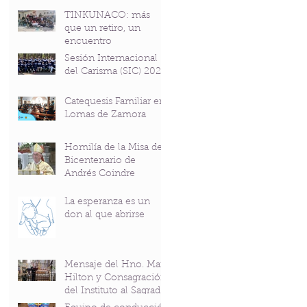
TINKUNACO: más
que un retiro, un
encuentro
Sesión Internacional
del Carisma (SIC) 2026
Catequesis Familiar en
Lomas de Zamora
Homilía de la Misa del
Bicentenario de
Andrés Coindre
La esperanza es un
don al que abrirse
Mensaje del Hno. Mark
Hilton y Consagración
del Instituto al Sagrado
Corazón en el