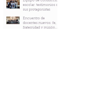
Equipo de conducción
Bicentenario del P.
escolar: testimonios de
Andrés Coindre
sus protagonistas
Encuentro de
docentes nuevos: fe,
fraternidad y misión
compartidas