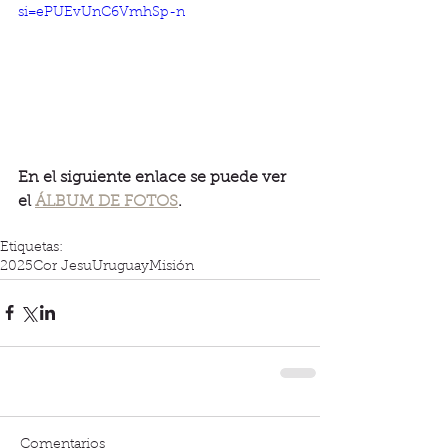
si=ePUEvUnC6VmhSp-n
En el siguiente enlace se puede ver 
el 
ÁLBUM DE FOTOS
.
Etiquetas:
2025
Cor Jesu
Uruguay
Misión
Comentarios