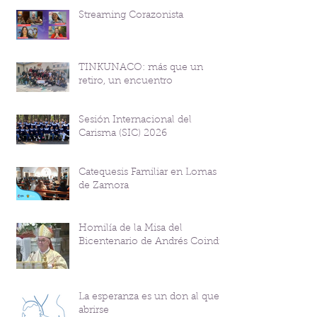
Streaming Corazonista
TINKUNACO: más que un
retiro, un encuentro
Sesión Internacional del
Carisma (SIC) 2026
Catequesis Familiar en Lomas
de Zamora
Homilía de la Misa del
Bicentenario de Andrés Coindre
La esperanza es un don al que
abrirse