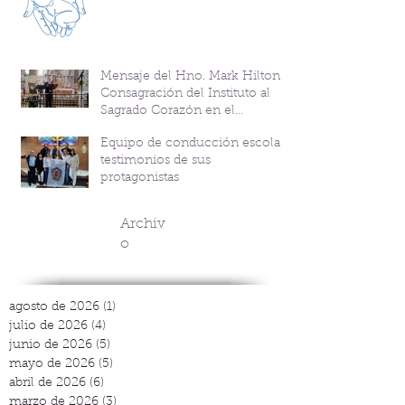
Mensaje del Hno. Mark Hilton y
Consagración del Instituto al
Sagrado Corazón en el
Bicentenario del P. Andrés
Equipo de conducción escolar:
Coindre
testimonios de sus
protagonistas
Archiv
o
agosto de 2026
(1)
1 entrada
julio de 2026
(4)
4 entradas
junio de 2026
(5)
5 entradas
mayo de 2026
(5)
5 entradas
abril de 2026
(6)
6 entradas
marzo de 2026
(3)
3 entradas