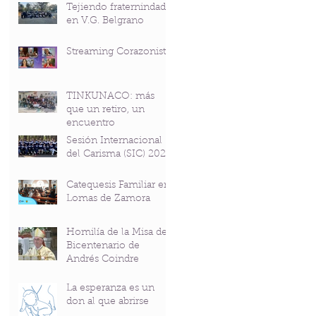
Tejiendo fraternindad
en V.G. Belgrano
Streaming Corazonista
TINKUNACO: más
que un retiro, un
encuentro
Sesión Internacional
del Carisma (SIC) 2026
Catequesis Familiar en
Lomas de Zamora
Homilía de la Misa del
Bicentenario de
Andrés Coindre
La esperanza es un
don al que abrirse