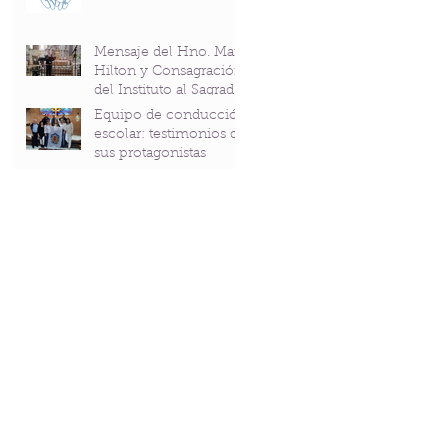
Mensaje del Hno. Mark
Hilton y Consagración
del Instituto al Sagrado
Corazón en el
Equipo de conducción
Bicentenario del P.
escolar: testimonios de
Andrés Coindre
sus protagonistas