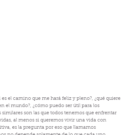
l es el camino que me hará feliz y pleno?, ¿qué quiere 
 en el mundo?, ¿cómo puedo ser útil para los 
as similares son las que todos tenemos que enfrentar 
das, al menos si queremos vivir una vida con 
itiva, es la pregunta por eso que llamamos 
ianos no depende solamente de lo que cada uno 