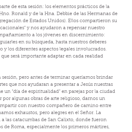
arte de esta sesión: los elementos prácticos de la 
 Hno. Ronald y de la Hna. Debbie de las Hermanas de 
gregación de Estados Unidos). Ellos compartieron su 
cacionales” y nos ayudaron a repensar nuestro 
pañamiento a los jóvenes en discernimiento: 
guiarles en su búsqueda, hasta nuestros deberes 
 y los diferentes aspectos legales involucrados. 
 que será importante adaptar en cada realidad 
a sesión, pero antes de terminar queríamos brindar 
ertes que nos ayudaran a presentar a Jesús nuestras 
e un “día de espiritualidad” en parejas por la ciudad 
por algunas obras de arte religioso, darnos un 
ompartir con nuestro compañero de camino entre 
inamos exhaustos, pero alegres en el Señor. La 
a a las catacumbas de San Calixto, donde fueron 
os de Roma, especialmente los primeros mártires, 