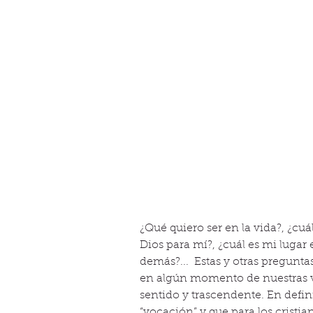
¿Qué quiero ser en la vida?, ¿cuá
Dios para mí?, ¿cuál es mi lugar
demás?...  Estas y otras pregunt
en algún momento de nuestras vi
sentido y trascendente. En defin
“vocación” y que para los crist