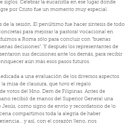
 siglos. Celebrar la eucaristía en ese lugar donde 
ngre por Cristo fue un momento muy especial.
s de la sesión. El penúltimo fue hacer síntesis de todo 
concretas para mejorar la pastoral vocacional en 
 fuimos a Roma sólo para concluir con “buenas 
uenas decisiones”. Y después los representantes de 
entaron sus decisiones ante los demás, para recibir 
 enriquecer aún más esos pasos futuros. 
 dedicada a una evaluación de los diversos aspectos 
 la misa de clausura, que tuvo el regalo 
de votos del Hno. Dem de Filipinas. Antes de 
rmano recibió de manos del Superior General una 
 Jesús, como signo de envío y recordatorio de lo 
 cena compartimos toda la alegría de haber 
riencia… y así, con el corazón lleno, nos 