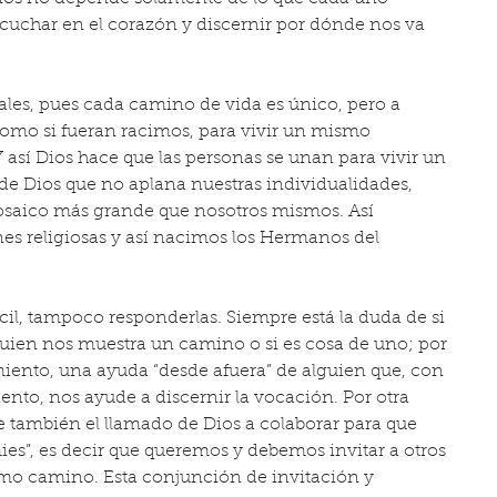
scuchar en el corazón y discernir por dónde nos va 
les, pues cada camino de vida es único, pero a 
como si fueran racimos, para vivir un mismo 
así Dios hace que las personas se unan para vivir un 
 de Dios que no aplana nuestras individualidades, 
osaico más grande que nosotros mismos. Así 
es religiosas y así nacimos los Hermanos del 
cil, tampoco responderlas. Siempre está la duda de si 
quien nos muestra un camino o si es cosa de uno; por 
ento, una ayuda “desde afuera” de alguien que, con 
nto, nos ayude a discernir la vocación. Por otra 
ne también el llamado de Dios a colaborar para que 
ies”, es decir que queremos y debemos invitar a otros 
smo camino. Esta conjunción de invitación y 