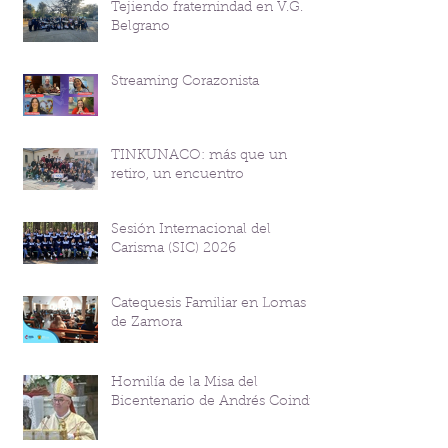
Tejiendo fraternindad en V.G.
Belgrano
Streaming Corazonista
TINKUNACO: más que un
retiro, un encuentro
Sesión Internacional del
Carisma (SIC) 2026
Catequesis Familiar en Lomas
de Zamora
Homilía de la Misa del
Bicentenario de Andrés Coindre