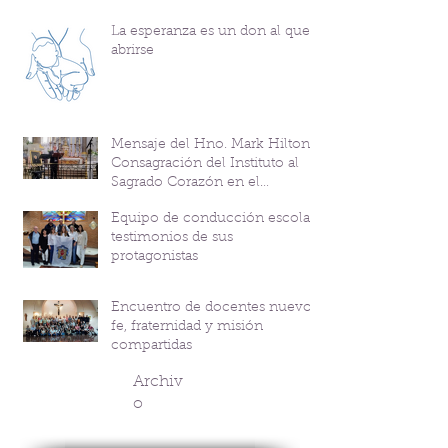
La esperanza es un don al que
abrirse
Mensaje del Hno. Mark Hilton y
Consagración del Instituto al
Sagrado Corazón en el
Bicentenario del P. Andrés
Equipo de conducción escolar:
Coindre
testimonios de sus
protagonistas
Encuentro de docentes nuevos:
fe, fraternidad y misión
compartidas
Archiv
o