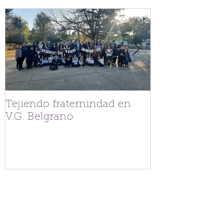
Tejiendo fraternindad en
Streaming Co
V.G. Belgrano