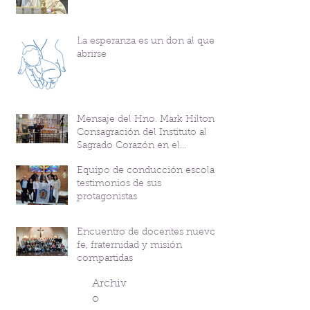
La esperanza es un don al que
abrirse
Mensaje del Hno. Mark Hilton y
Consagración del Instituto al
Sagrado Corazón en el
Bicentenario del P. Andrés
Equipo de conducción escolar:
Coindre
testimonios de sus
protagonistas
Encuentro de docentes nuevos:
fe, fraternidad y misión
compartidas
Archiv
o