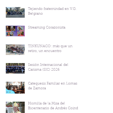
Tejiendo fraternindad en V.G.
Belgrano
Streaming Corazonista
TINKUNACO: más que un
retiro, un encuentro
Sesión Internacional del
Carisma (SIC) 2026
Catequesis Familiar en Lomas
de Zamora
Homilía de la Misa del
Bicentenario de Andrés Coindre