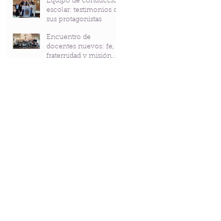
Equipo de conducción
Bicentenario del P.
escolar: testimonios de
Andrés Coindre
sus protagonistas
Encuentro de
docentes nuevos: fe,
fraternidad y misión
compartidas