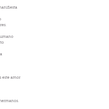
manifiesta
o
res.
 humano
to
da
s este amor
 hermanos.