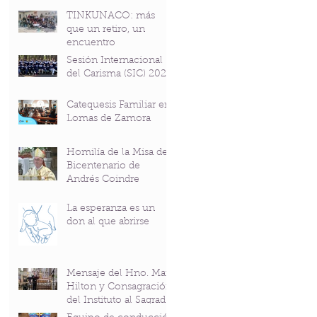
TINKUNACO: más
que un retiro, un
encuentro
Sesión Internacional
del Carisma (SIC) 2026
Catequesis Familiar en
Lomas de Zamora
Homilía de la Misa del
Bicentenario de
Andrés Coindre
La esperanza es un
don al que abrirse
Mensaje del Hno. Mark
Hilton y Consagración
del Instituto al Sagrado
Corazón en el