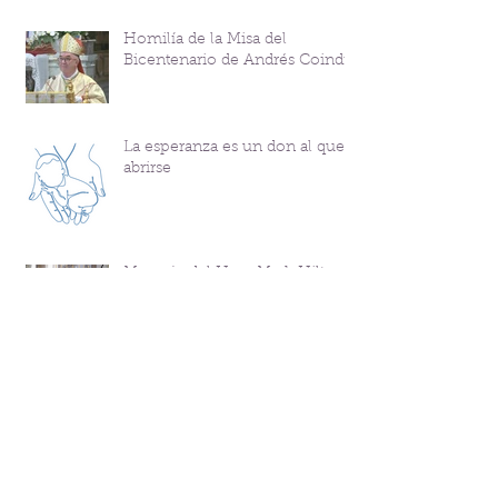
Homilía de la Misa del
Bicentenario de Andrés Coindre
La esperanza es un don al que
abrirse
Mensaje del Hno. Mark Hilton y
Consagración del Instituto al
Sagrado Corazón en el
Bicentenario del P. Andrés
Equipo de conducción escolar:
Coindre
testimonios de sus
protagonistas
Encuentro de docentes nuevos:
fe, fraternidad y misión
compartidas