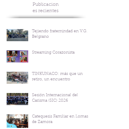
Publicacion
es recientes
Tejiendo fraternindad en V.G.
Belgrano
Streaming Corazonista
TINKUNACO: más que un
retiro, un encuentro
Sesión Internacional del
Carisma (SIC) 2026
Catequesis Familiar en Lomas
de Zamora