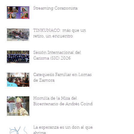
Streaming Corazonista
TINKUNACO: más que un
retiro, un encuentro
Sesión Internacional del
Carisma (SIC) 2026
Catequesis Familiar en Lomas
de Zamora
Homilía de la Misa del
Bicentenario de Andrés Coindre
La esperanza es un don al que
abrirse