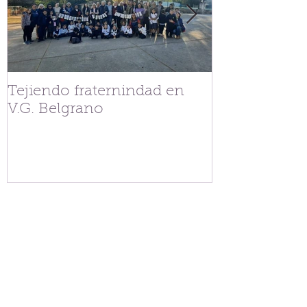
Tejiendo fraternindad en
Streaming Co
V.G. Belgrano