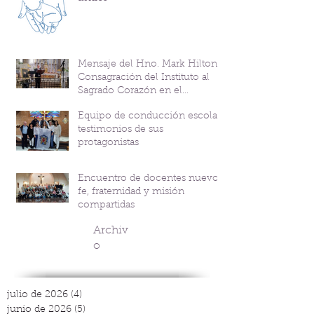
Mensaje del Hno. Mark Hilton y
Consagración del Instituto al
Sagrado Corazón en el
Bicentenario del P. Andrés
Equipo de conducción escolar:
Coindre
testimonios de sus
protagonistas
Encuentro de docentes nuevos:
fe, fraternidad y misión
compartidas
Archiv
o
julio de 2026
(4)
4 entradas
junio de 2026
(5)
5 entradas