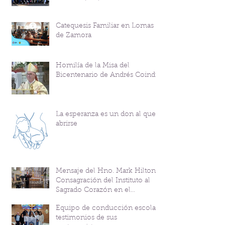
Catequesis Familiar en Lomas
de Zamora
Homilía de la Misa del
Bicentenario de Andrés Coindre
La esperanza es un don al que
abrirse
Mensaje del Hno. Mark Hilton y
Consagración del Instituto al
Sagrado Corazón en el
Bicentenario del P. Andrés
Equipo de conducción escolar:
Coindre
testimonios de sus