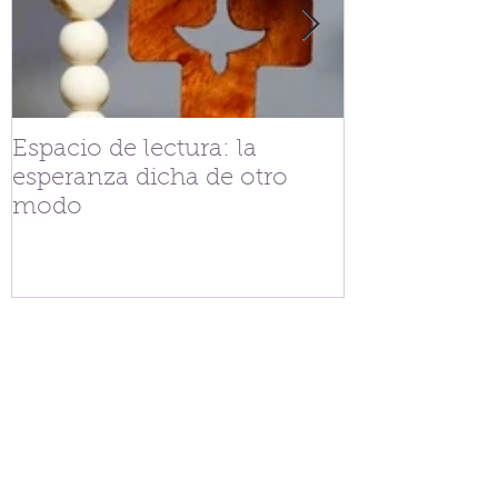
Espacio de lectura: la
Tejiendo fra
esperanza dicha de otro
V.G. Belgran
modo