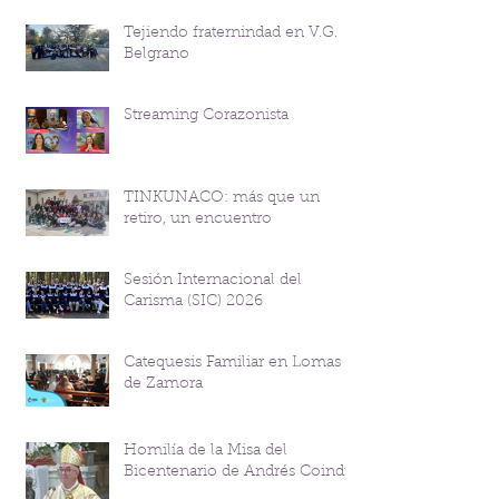
Tejiendo fraternindad en V.G.
Belgrano
Streaming Corazonista
TINKUNACO: más que un
retiro, un encuentro
Sesión Internacional del
Carisma (SIC) 2026
Catequesis Familiar en Lomas
de Zamora
Homilía de la Misa del
Bicentenario de Andrés Coindre