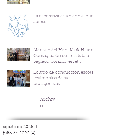
La esperanza es un don al que
abrirse
Mensaje del Hno. Mark Hilton y
Consagración del Instituto al
Sagrado Corazón en el
Bicentenario del P. Andrés
Equipo de conducción escolar:
Coindre
testimonios de sus
protagonistas
Archiv
o
agosto de 2026
(1)
1 entrada
julio de 2026
(4)
4 entradas