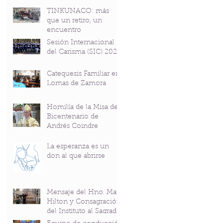
TINKUNACO: más
que un retiro, un
encuentro
Sesión Internacional
del Carisma (SIC) 2026
Catequesis Familiar en
Lomas de Zamora
Homilía de la Misa del
Bicentenario de
Andrés Coindre
La esperanza es un
don al que abrirse
Mensaje del Hno. Mark
Hilton y Consagración
del Instituto al Sagrado
Corazón en el