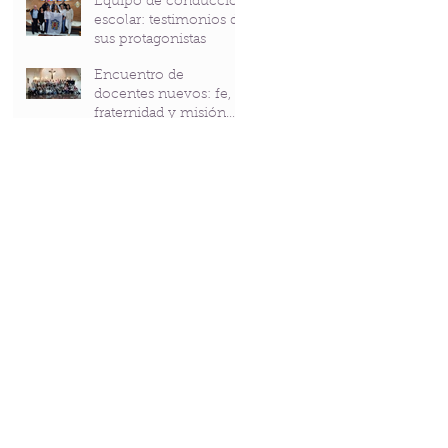
Equipo de conducción
Bicentenario del P.
escolar: testimonios de
Andrés Coindre
sus protagonistas
Encuentro de
docentes nuevos: fe,
fraternidad y misión
compartidas