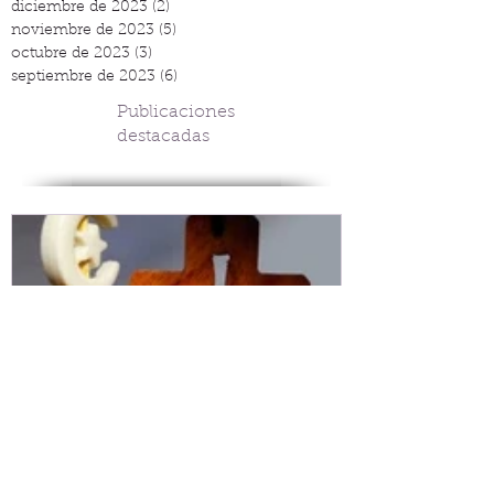
diciembre de 2023
(2)
2 entradas
noviembre de 2023
(5)
5 entradas
octubre de 2023
(3)
3 entradas
septiembre de 2023
(6)
6 entradas
Publicaciones
destacadas
Espacio de lectura: la
Tejiendo fra
esperanza dicha de otro
V.G. Belgran
modo