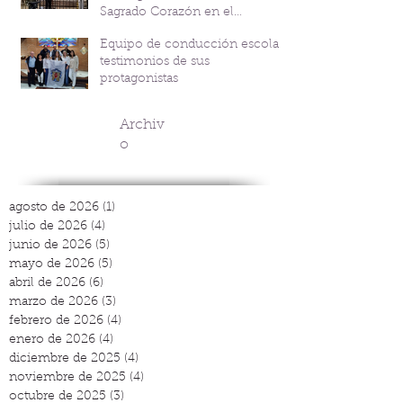
Sagrado Corazón en el
Bicentenario del P. Andrés
Equipo de conducción escolar:
Coindre
testimonios de sus
protagonistas
Archiv
o
agosto de 2026
(1)
1 entrada
julio de 2026
(4)
4 entradas
junio de 2026
(5)
5 entradas
mayo de 2026
(5)
5 entradas
abril de 2026
(6)
6 entradas
marzo de 2026
(3)
3 entradas
febrero de 2026
(4)
4 entradas
enero de 2026
(4)
4 entradas
diciembre de 2025
(4)
4 entradas
noviembre de 2025
(4)
4 entradas
octubre de 2025
(3)
3 entradas