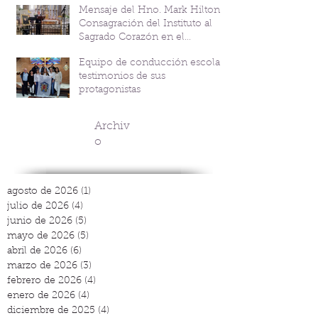
Mensaje del Hno. Mark Hilton y
Consagración del Instituto al
Sagrado Corazón en el
Bicentenario del P. Andrés
Equipo de conducción escolar:
Coindre
testimonios de sus
protagonistas
Archiv
o
agosto de 2026
(1)
1 entrada
julio de 2026
(4)
4 entradas
junio de 2026
(5)
5 entradas
mayo de 2026
(5)
5 entradas
abril de 2026
(6)
6 entradas
marzo de 2026
(3)
3 entradas
febrero de 2026
(4)
4 entradas
enero de 2026
(4)
4 entradas
diciembre de 2025
(4)
4 entradas