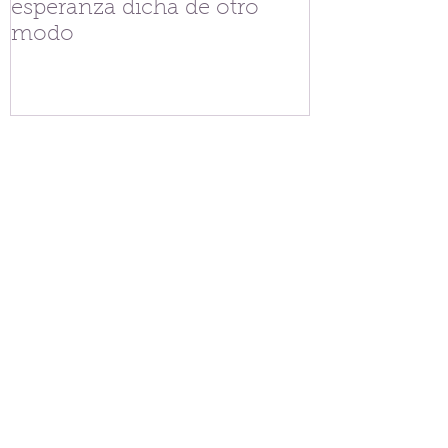
esperanza dicha de otro
V.G. Belgran
modo