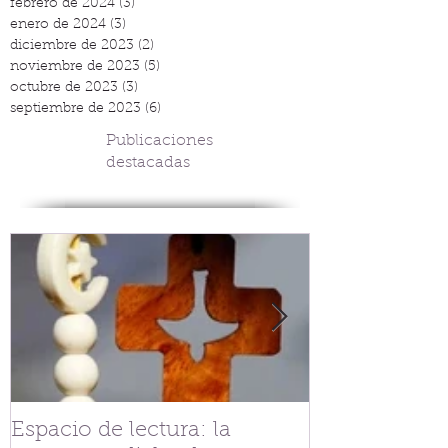
febrero de 2024
(3)
3 entradas
enero de 2024
(3)
3 entradas
diciembre de 2023
(2)
2 entradas
noviembre de 2023
(5)
5 entradas
octubre de 2023
(3)
3 entradas
septiembre de 2023
(6)
6 entradas
Publicaciones
destacadas
Espacio de lectura: la
Tejiendo fra