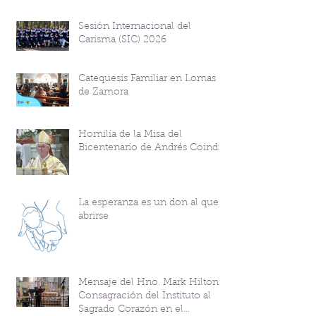
Sesión Internacional del
Carisma (SIC) 2026
Catequesis Familiar en Lomas
de Zamora
Homilía de la Misa del
Bicentenario de Andrés Coindre
La esperanza es un don al que
abrirse
Mensaje del Hno. Mark Hilton y
Consagración del Instituto al
Sagrado Corazón en el