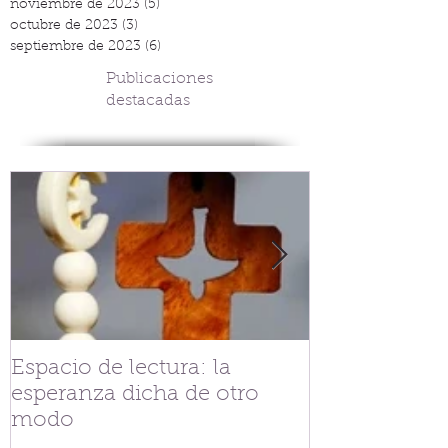
noviembre de 2023
(5)
5 entradas
octubre de 2023
(3)
3 entradas
septiembre de 2023
(6)
6 entradas
Publicaciones
destacadas
Espacio de lectura: la
Tejiendo fra
esperanza dicha de otro
V.G. Belgran
modo