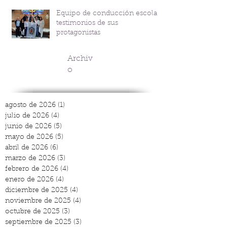
Bicentenario del P. Andrés
Equipo de conducción escolar:
Coindre
testimonios de sus
protagonistas
Archiv
o
agosto de 2026
(1)
1 entrada
julio de 2026
(4)
4 entradas
junio de 2026
(5)
5 entradas
mayo de 2026
(5)
5 entradas
abril de 2026
(6)
6 entradas
marzo de 2026
(3)
3 entradas
febrero de 2026
(4)
4 entradas
enero de 2026
(4)
4 entradas
diciembre de 2025
(4)
4 entradas
noviembre de 2025
(4)
4 entradas
octubre de 2025
(3)
3 entradas
septiembre de 2025
(3)
3 entradas