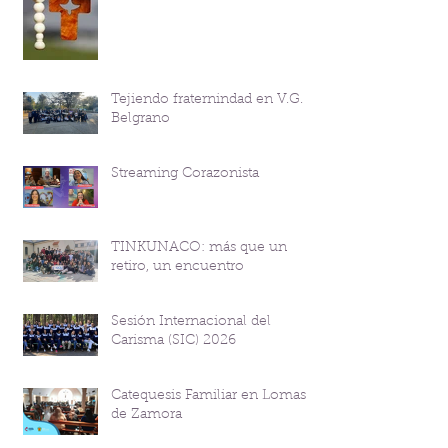
Tejiendo fraternindad en V.G.
Belgrano
Streaming Corazonista
TINKUNACO: más que un
retiro, un encuentro
Sesión Internacional del
Carisma (SIC) 2026
Catequesis Familiar en Lomas
de Zamora