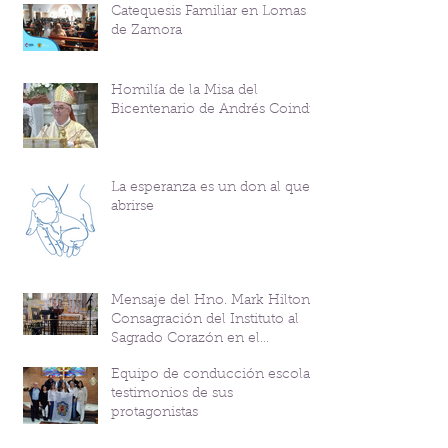
Catequesis Familiar en Lomas
de Zamora
Homilía de la Misa del
Bicentenario de Andrés Coindre
La esperanza es un don al que
abrirse
Mensaje del Hno. Mark Hilton y
Consagración del Instituto al
Sagrado Corazón en el
Bicentenario del P. Andrés
Equipo de conducción escolar:
Coindre
testimonios de sus
protagonistas