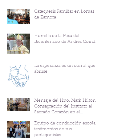
Catequesis Familiar en Lomas
de Zamora
Homilía de la Misa del
Bicentenario de Andrés Coindre
La esperanza es un don al que
abrirse
Mensaje del Hno. Mark Hilton y
Consagración del Instituto al
Sagrado Corazón en el
Bicentenario del P. Andrés
Equipo de conducción escolar:
Coindre
testimonios de sus
protagonistas