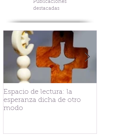
Publicaciones
destacadas
Espacio de lectura: la
Tejiendo fra
esperanza dicha de otro
V.G. Belgran
modo