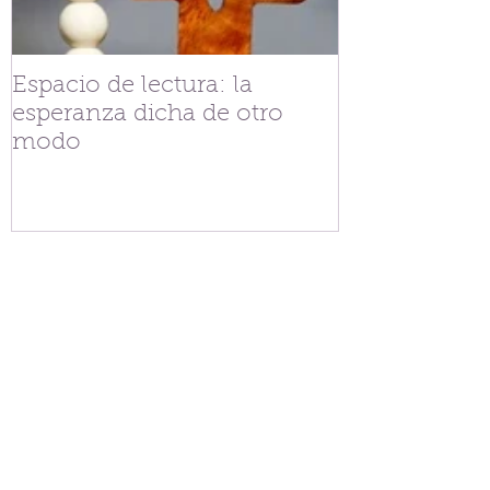
Espacio de lectura: la
Tejiendo fra
esperanza dicha de otro
V.G. Belgran
modo