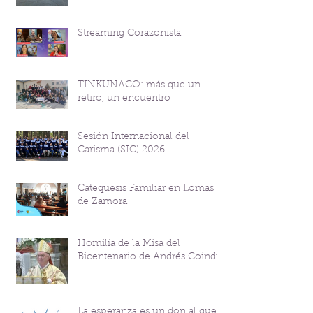
Streaming Corazonista
TINKUNACO: más que un
retiro, un encuentro
Sesión Internacional del
Carisma (SIC) 2026
Catequesis Familiar en Lomas
de Zamora
Homilía de la Misa del
Bicentenario de Andrés Coindre
La esperanza es un don al que