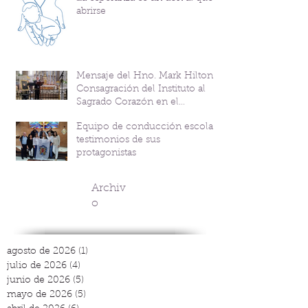
abrirse
Mensaje del Hno. Mark Hilton y
Consagración del Instituto al
Sagrado Corazón en el
Bicentenario del P. Andrés
Equipo de conducción escolar:
Coindre
testimonios de sus
protagonistas
Archiv
o
agosto de 2026
(1)
1 entrada
julio de 2026
(4)
4 entradas
junio de 2026
(5)
5 entradas
mayo de 2026
(5)
5 entradas