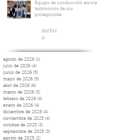
Equipo de conducción escolar:
Coindre
testimonios de sus
protagonistas
Archiv
o
agosto de 2026
(1)
1 entrada
julio de 2026
(4)
4 entradas
junio de 2026
(5)
5 entradas
mayo de 2026
(5)
5 entradas
abril de 2026
(6)
6 entradas
marzo de 2026
(3)
3 entradas
febrero de 2026
(4)
4 entradas
enero de 2026
(4)
4 entradas
diciembre de 2025
(4)
4 entradas
noviembre de 2025
(4)
4 entradas
octubre de 2025
(3)
3 entradas
septiembre de 2025
(3)
3 entradas
agosto de 2025
(2)
2 entradas