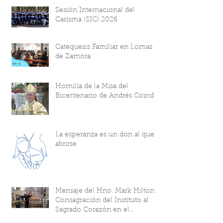
Sesión Internacional del
Carisma (SIC) 2026
Catequesis Familiar en Lomas
de Zamora
Homilía de la Misa del
Bicentenario de Andrés Coindre
La esperanza es un don al que
abrirse
Mensaje del Hno. Mark Hilton y
Consagración del Instituto al
Sagrado Corazón en el
Bicentenario del P. Andrés