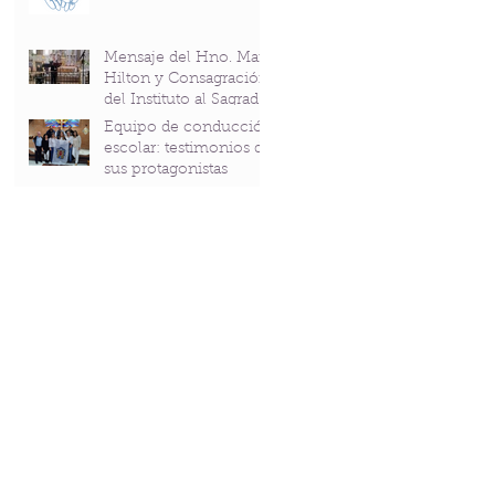
Mensaje del Hno. Mark
Hilton y Consagración
del Instituto al Sagrado
Corazón en el
Equipo de conducción
Bicentenario del P.
escolar: testimonios de
Andrés Coindre
sus protagonistas