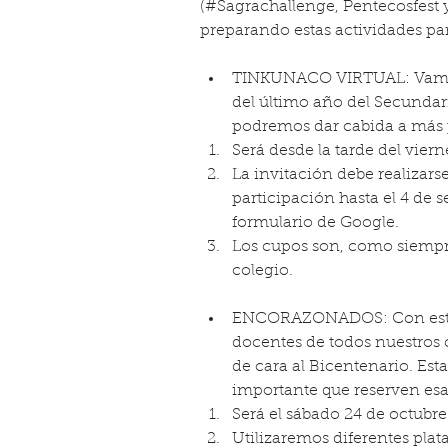
(#Sagrachallenge, Pentecosfest 
preparando estas actividades pa
TINKUNACO VIRTUAL: Vamos a 
del último año del Secundar
podremos dar cabida a más p
Será desde la tarde del viern
La invitación debe realizars
participación hasta el 4 de 
formulario de Google.  
Los cupos son, como siempr
colegio.   
ENCORAZONADOS: Con este n
docentes de todos nuestros c
de cara al Bicentenario. Esta
importante que reserven esa
Será el sábado 24 de octubre.
Utilizaremos diferentes plat