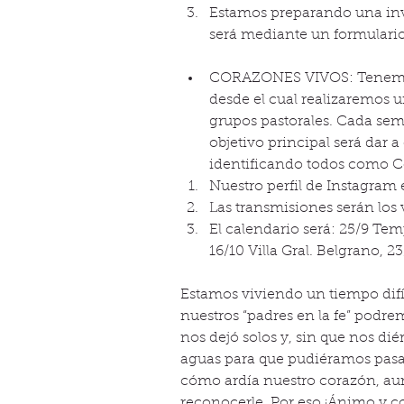
Estamos preparando una invi
será mediante un formulario
CORAZONES VIVOS: Tenemos un
desde el cual realizaremos 
grupos pastorales. Cada sem
objetivo principal será dar a
identificando todos como Co
Nuestro perfil de Instagram e
Las transmisiones serán los v
El calendario será: 25/9 Te
16/10 Villa Gral. Belgrano, 2
Estamos viviendo un tiempo difí
nuestros “padres en la fe” podr
nos dejó solos y, sin que nos di
aguas para que pudiéramos pasa
cómo ardía nuestro corazón, au
reconocerle. Por eso ¡Ánimo y 