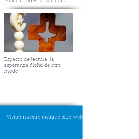
Publicaciones destacadas
Espacio de lectura: la
Tejiendo fraternindad en
esperanza dicha de otro
V.G. Belgrano
modo
Visitar nuestro antiguo sitio web