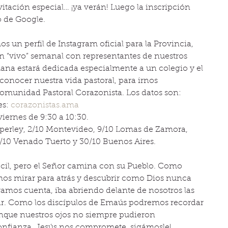
tación especial… ¡ya verán! Luego la inscripción 
 de Google.   
 perfil de Instagram oficial para la Provincia, 
un “vivo” semanal con representantes de nuestros 
ana estará dedicada especialmente a un colegio y el 
 conocer nuestra vida pastoral, para irnos 
munidad Pastoral Corazonista. Los datos son:  
s: 
corazonistas.ama
iernes de 9:30 a 10:30.  
mperley, 2/10 Montevideo, 9/10 Lomas de Zamora, 
3/10 Venado Tuerto y 30/10 Buenos Aires.   
cil, pero el Señor camina con su Pueblo. Como 
emos mirar para atrás y descubrir como Dios nunca 
éramos cuenta, iba abriendo delante de nosotros las 
r. Como los discípulos de Emaús podremos recordar 
nque nuestros ojos no siempre pudieron 
confianza, Jesús nos compromete, sigámosle!