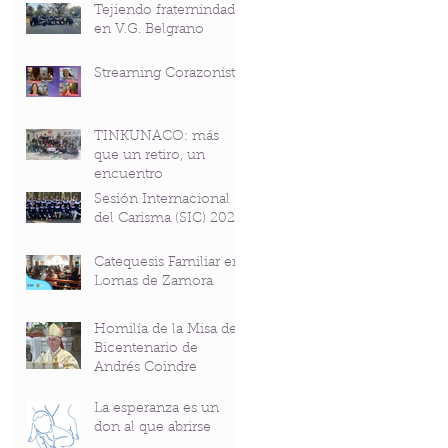
Tejiendo fraternindad
en V.G. Belgrano
Streaming Corazonista
TINKUNACO: más
que un retiro, un
encuentro
Sesión Internacional
del Carisma (SIC) 2026
Catequesis Familiar en
Lomas de Zamora
Homilía de la Misa del
Bicentenario de
Andrés Coindre
La esperanza es un
don al que abrirse