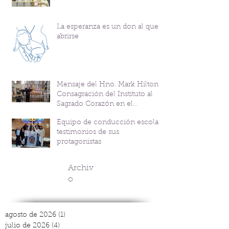
La esperanza es un don al que
abrirse
Mensaje del Hno. Mark Hilton y
Consagración del Instituto al
Sagrado Corazón en el
Bicentenario del P. Andrés
Equipo de conducción escolar:
Coindre
testimonios de sus
protagonistas
Archiv
o
agosto de 2026
(1)
1 entrada
julio de 2026
(4)
4 entradas