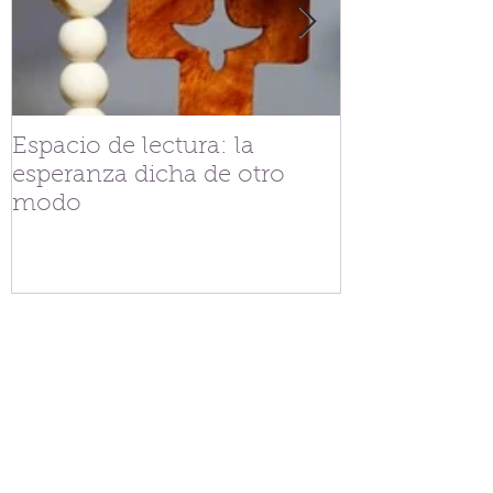
Espacio de lectura: la
Tejiendo fra
esperanza dicha de otro
V.G. Belgran
modo