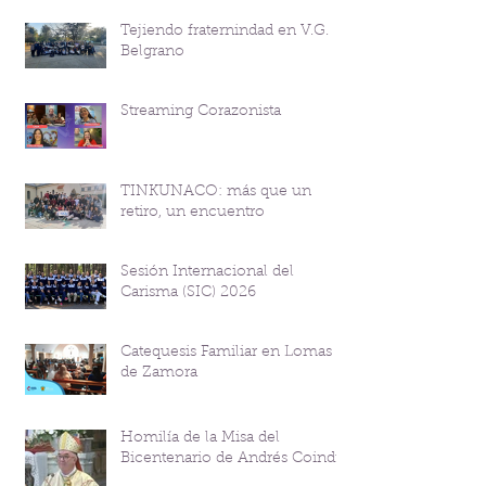
Tejiendo fraternindad en V.G.
Belgrano
Streaming Corazonista
TINKUNACO: más que un
retiro, un encuentro
Sesión Internacional del
Carisma (SIC) 2026
Catequesis Familiar en Lomas
de Zamora
Homilía de la Misa del
Bicentenario de Andrés Coindre