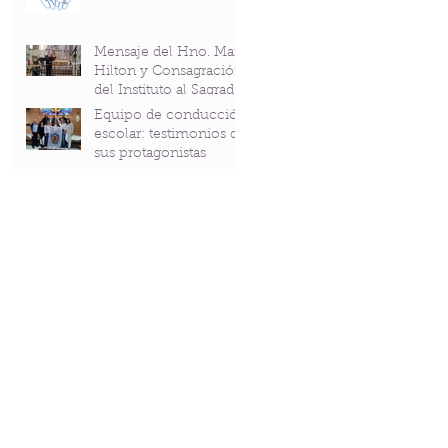
Mensaje del Hno. Mark
Hilton y Consagración
del Instituto al Sagrado
Corazón en el
Equipo de conducción
Bicentenario del P.
escolar: testimonios de
Andrés Coindre
sus protagonistas