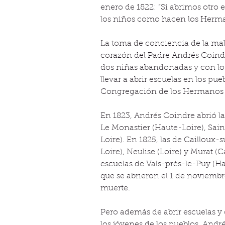
enero de 1822: “Si abrimos otro e
los niños como hacen los Herman
La toma de conciencia de la mala 
corazón del Padre Andrés Coindr
dos niñas abandonadas y con los 
llevar a abrir escuelas en los pue
Congregación de los Hermanos 
En 1823, Andrés Coindre abrió la 
Le Monastier (Haute-Loire), Sai
Loire). En 1825, las de Caillou
Loire), Neulise (Loire) y Murat (C
escuelas de Vals-près-le-Puy (Hau
que se abrieron el 1 de noviemb
muerte.
Pero además de abrir escuelas y 
los jóvenes de los pueblos, Andr