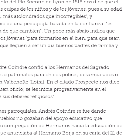
nto del Pío Socorro de Lyon de 1818 nos dice que el 
s culpas de los niños y de los jóvenes, pues a su edad 
, más atolondrados que incorregibles”, y 
io de una pedagogía basada en la confianza: “es 
a de que cambien”. Un poco más abajo indica que 
los jóvenes “para formarlos en el bien, para que sean 
 que lleguen a ser un día buenos padres de familia y 
adre Coindre confió a los Hermanos del Sagrado 
s o patronatos para chicos pobres, desamparados o 
n Valbenoîte (Loira). En el citado Prospecto nos dice 
en oficio; se les inicia progresivamente en el 
 sus deberes religiosos”.
nes parroquiales, Andrés Coindre se fue dando 
 pueblos no gozaban del apoyo educativo que 
 su congregación de Hermanos hacia la educación de 
o que anunciaba al Hermano Borja en su carta del 21 de 