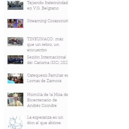
Tejiendo fraternindad
en V.G. Belgrano
Streaming Corazonista
TINKUNACO: más
que un retiro, un
encuentro
Sesión Internacional
del Carisma (SIC) 2026
Catequesis Familiar en
Lomas de Zamora
Homilía de la Misa del
Bicentenario de
Andrés Coindre
La esperanza es un
don al que abrirse