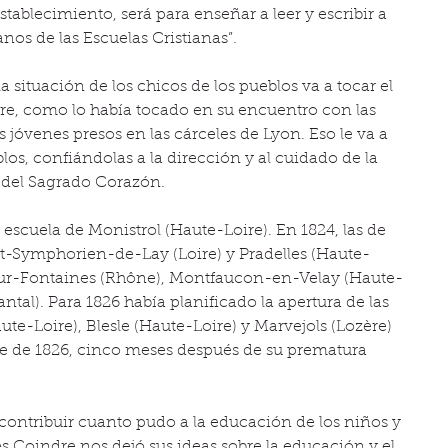
stablecimiento, será para enseñar a leer y escribir a 
os de las Escuelas Cristianas”.
situación de los chicos de los pueblos va a tocar el 
e, como lo había tocado en su encuentro con las 
jóvenes presos en las cárceles de Lyon. Eso le va a 
blos, confiándolas a la dirección y al cuidado de la 
del Sagrado Corazón.
escuela de Monistrol (Haute-Loire). En 1824, las de 
nt-Symphorien-de-Lay (Loire) y Pradelles (Haute-
x-sur-Fontaines (Rhône), Montfaucon-en-Velay (Haute-
antal). Para 1826 había planificado la apertura de las 
te-Loire), Blesle (Haute-Loire) y Marvejols (Lozère) 
re de 1826, cinco meses después de su prematura 
contribuir cuanto pudo a la educación de los niños y 
és Coindre nos dejó sus ideas sobre la educación y el 