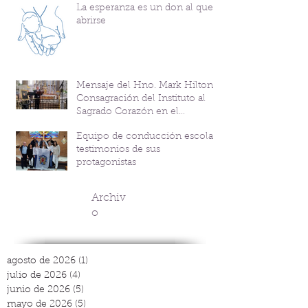
La esperanza es un don al que
abrirse
Mensaje del Hno. Mark Hilton y
Consagración del Instituto al
Sagrado Corazón en el
Bicentenario del P. Andrés
Equipo de conducción escolar:
Coindre
testimonios de sus
protagonistas
Archiv
o
agosto de 2026
(1)
1 entrada
julio de 2026
(4)
4 entradas
junio de 2026
(5)
5 entradas
mayo de 2026
(5)
5 entradas