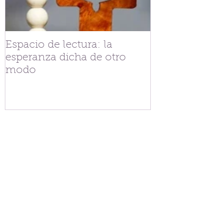
Espacio de lectura: la
Tejiendo fra
esperanza dicha de otro
V.G. Belgran
modo