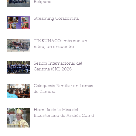
Belgrano
Streaming Corazonista
TINKUNACO: más que un
retiro, un encuentro
Sesión Internacional del
Carisma (SIC) 2026
Catequesis Familiar en Lomas
de Zamora
Homilía de la Misa del
Bicentenario de Andrés Coindre