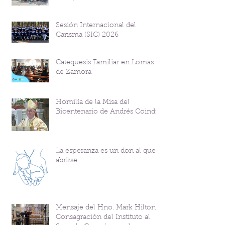
Sesión Internacional del
Carisma (SIC) 2026
Catequesis Familiar en Lomas
de Zamora
Homilía de la Misa del
Bicentenario de Andrés Coindre
La esperanza es un don al que
abrirse
Mensaje del Hno. Mark Hilton y
Consagración del Instituto al