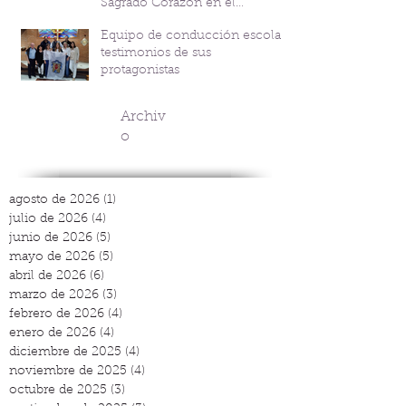
Sagrado Corazón en el
Bicentenario del P. Andrés
Equipo de conducción escolar:
Coindre
testimonios de sus
protagonistas
Archiv
o
agosto de 2026
(1)
1 entrada
julio de 2026
(4)
4 entradas
junio de 2026
(5)
5 entradas
mayo de 2026
(5)
5 entradas
abril de 2026
(6)
6 entradas
marzo de 2026
(3)
3 entradas
febrero de 2026
(4)
4 entradas
enero de 2026
(4)
4 entradas
diciembre de 2025
(4)
4 entradas
noviembre de 2025
(4)
4 entradas
octubre de 2025
(3)
3 entradas