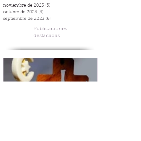
noviembre de 2023
(5)
5 entradas
octubre de 2023
(3)
3 entradas
septiembre de 2023
(6)
6 entradas
Publicaciones
destacadas
Espacio de lectura: la
Tejiendo fra
esperanza dicha de otro
V.G. Belgran
modo