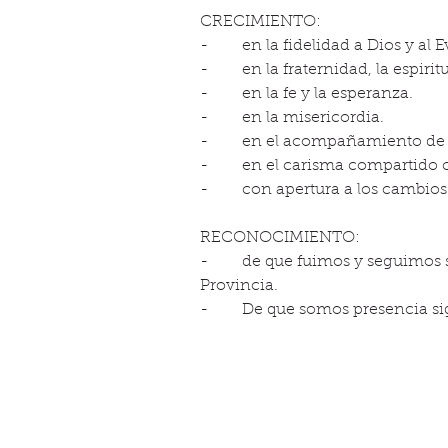
CRECIMIENTO:
-       en la fidelidad a Dios y al 
-       en la fraternidad, la espir
-       en la fe y la esperanza.
-       en la misericordia.
-       en el acompañamiento de
-       en el carisma compartido 
-       con apertura a los cambio
RECONOCIMIENTO:
-       de que fuimos y seguimo
Provincia.
-       De que somos presencia si