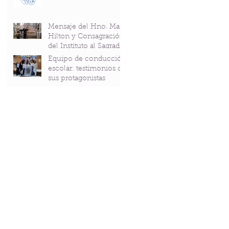
Mensaje del Hno. Mark
Hilton y Consagración
del Instituto al Sagrado
Corazón en el
Equipo de conducción
Bicentenario del P.
escolar: testimonios de
Andrés Coindre
sus protagonistas