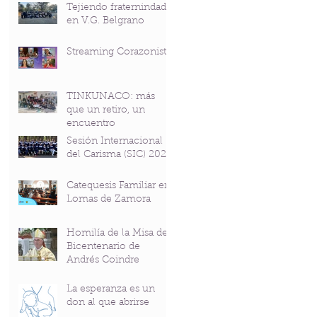
Tejiendo fraternindad
en V.G. Belgrano
Streaming Corazonista
TINKUNACO: más
que un retiro, un
encuentro
Sesión Internacional
del Carisma (SIC) 2026
Catequesis Familiar en
Lomas de Zamora
Homilía de la Misa del
Bicentenario de
Andrés Coindre
La esperanza es un
don al que abrirse