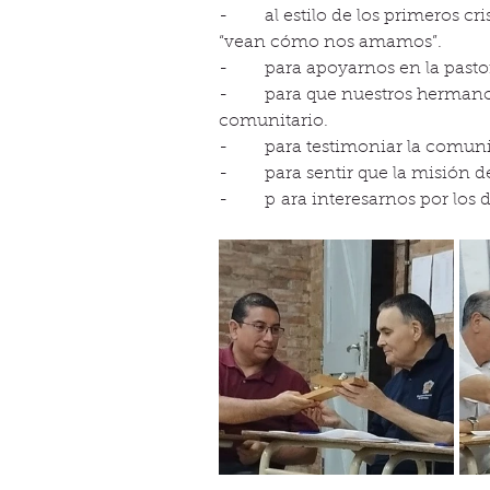
-       al estilo de los primeros c
“vean cómo nos amamos”.
-       para apoyarnos en la past
-       para que nuestros herman
comunitario.
-       para testimoniar la comun
-       para sentir que la misión 
-       p ara interesarnos por lo