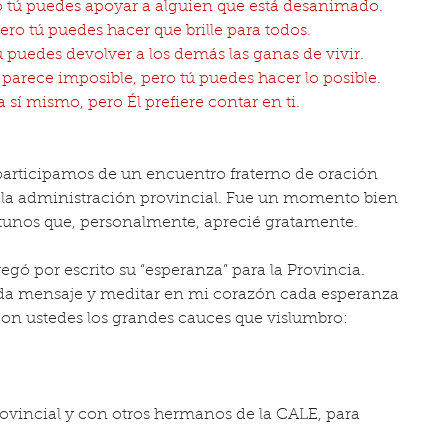
o tú puedes apoyar a alguien que está desanimado.
pero tú puedes hacer que brille para todos.
tú puedes devolver a los demás las ganas de vivir.
parece imposible, pero tú puedes hacer lo posible.
a sí mismo, pero Él prefiere contar en ti.
 participamos de un encuentro fraterno de oración 
 la administración provincial. Fue un momento bien 
rtunos que, personalmente, aprecié gratamente.
ó por escrito su “esperanza” para la Provincia. 
da mensaje y meditar en mi corazón cada esperanza 
on ustedes los grandes cauces que vislumbro:
provincial y con otros hermanos de la CALE, para 