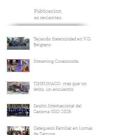
Publicacion
es recientes
Tejiendo fraternindad en V.G.
Belgrano
Streaming Corazonista
TINKUNACO: más que un
retiro, un encuentro
Sesión Internacional del
Carisma (SIC) 2026
Catequesis Familiar en Lomas
de Zamora