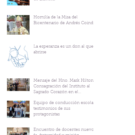
Homilía de la Misa del
Bicentenario de Andrés Coindre
La esperanza es un don al que
abrirse
Mensaje del Hno. Mark Hilton y
Consagración del Instituto al
Sagrado Corazón en el
Bicentenario del P. Andrés
Equipo de conducción escolar:
Coindre
testimonios de sus
protagonistas
Encuentro de docentes nuevos: