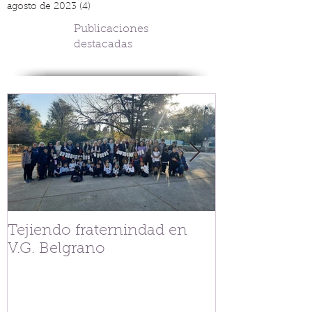
agosto de 2023
(4)
4 entradas
Publicaciones
destacadas
Tejiendo fraternindad en
Streaming Co
V.G. Belgrano