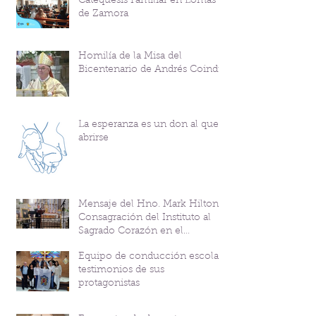
Catequesis Familiar en Lomas
de Zamora
Homilía de la Misa del
Bicentenario de Andrés Coindre
La esperanza es un don al que
abrirse
Mensaje del Hno. Mark Hilton y
Consagración del Instituto al
Sagrado Corazón en el
Bicentenario del P. Andrés
Equipo de conducción escolar:
Coindre
testimonios de sus
protagonistas