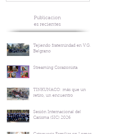
Publicacion
es recientes
Tejiendo fraternindad en V.G.
Belgrano
Streaming Corazonista
TINKUNACO: más que un
retiro, un encuentro
Sesión Internacional del
Carisma (SIC) 2026