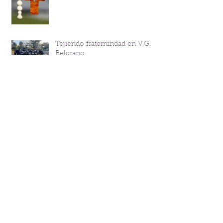
Tejiendo fraternindad en V.G.
Belgrano
Streaming Corazonista
TINKUNACO: más que un
retiro, un encuentro
Sesión Internacional del
Carisma (SIC) 2026
Catequesis Familiar en Lomas
de Zamora