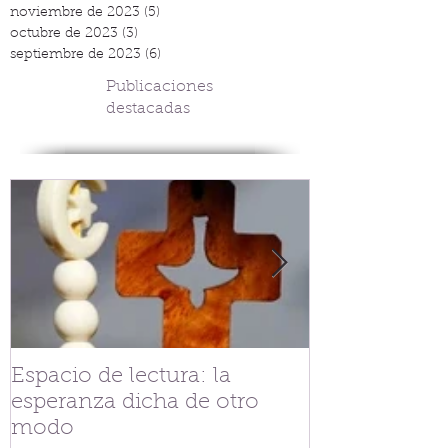
noviembre de 2023
(5)
5 entradas
octubre de 2023
(3)
3 entradas
septiembre de 2023
(6)
6 entradas
Publicaciones
destacadas
Espacio de lectura: la
Tejiendo fra
esperanza dicha de otro
V.G. Belgran
modo