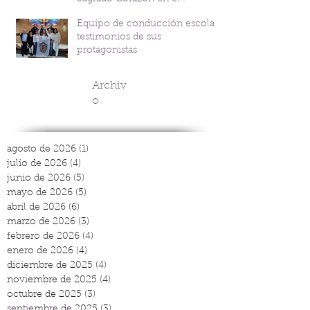
Bicentenario del P. Andrés
Equipo de conducción escolar:
Coindre
testimonios de sus
protagonistas
Archiv
o
agosto de 2026
(1)
1 entrada
julio de 2026
(4)
4 entradas
junio de 2026
(5)
5 entradas
mayo de 2026
(5)
5 entradas
abril de 2026
(6)
6 entradas
marzo de 2026
(3)
3 entradas
febrero de 2026
(4)
4 entradas
enero de 2026
(4)
4 entradas
diciembre de 2025
(4)
4 entradas
noviembre de 2025
(4)
4 entradas
octubre de 2025
(3)
3 entradas
septiembre de 2025
(3)
3 entradas