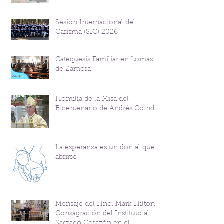
Sesión Internacional del
Carisma (SIC) 2026
Catequesis Familiar en Lomas
de Zamora
Homilía de la Misa del
Bicentenario de Andrés Coindre
La esperanza es un don al que
abrirse
Mensaje del Hno. Mark Hilton y
Consagración del Instituto al
Sagrado Corazón en el