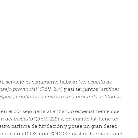
i servicio es claramente trabajar “
en espíritu de 
sejo provincial”
 (RdV. 214) y así ser juntos “
artífices 
speto, confianza y cultivan una profunda actitud de 
en el consejo general entiendo especialmente que 
n del Instituto”
 (RdV. 229) y, en cuanto tal, tiene un 
tro carisma de fundación y posee un gran deseo 
munión con DIOS, con TODOS nuestros hermanos del 