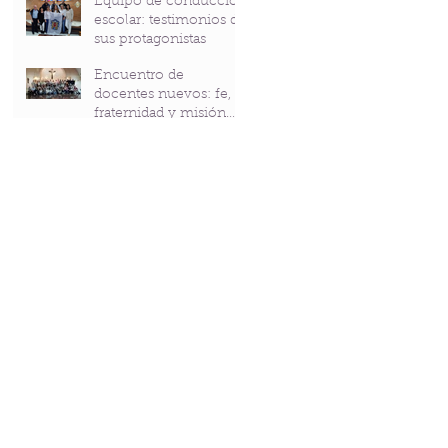
Equipo de conducción
Bicentenario del P.
escolar: testimonios de
Andrés Coindre
sus protagonistas
Encuentro de
docentes nuevos: fe,
fraternidad y misión
compartidas