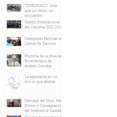
TINKUNACO: más
que un retiro, un
encuentro
Sesión Internacional
del Carisma (SIC) 2026
Catequesis Familiar en
Lomas de Zamora
Homilía de la Misa del
Bicentenario de
Andrés Coindre
La esperanza es un
don al que abrirse
Mensaje del Hno. Mark
Hilton y Consagración
del Instituto al Sagrado
Corazón en el