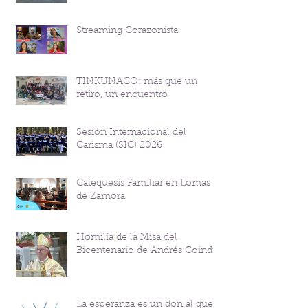
Streaming Corazonista
TINKUNACO: más que un
retiro, un encuentro
Sesión Internacional del
Carisma (SIC) 2026
Catequesis Familiar en Lomas
de Zamora
Homilía de la Misa del
Bicentenario de Andrés Coindre
La esperanza es un don al que