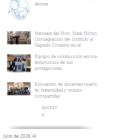
abrirse
Mensaje del Hno. Mark Hilton y
Consagración del Instituto al
Sagrado Corazón en el
Bicentenario del P. Andrés
Equipo de conducción escolar:
Coindre
testimonios de sus
protagonistas
Encuentro de docentes nuevos:
fe, fraternidad y misión
compartidas
Archiv
o
julio de 2026
(4)
4 entradas