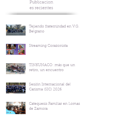
Publicacion
es recientes
Tejiendo fraternindad en V.G.
Belgrano
Streaming Corazonista
TINKUNACO: más que un
retiro, un encuentro
Sesión Internacional del
Carisma (SIC) 2026
Catequesis Familiar en Lomas
de Zamora