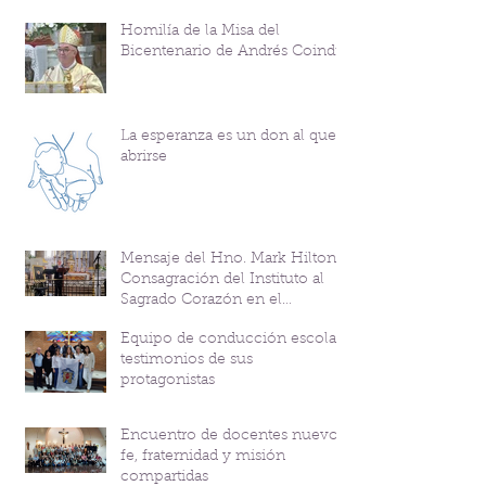
Homilía de la Misa del
Bicentenario de Andrés Coindre
La esperanza es un don al que
abrirse
Mensaje del Hno. Mark Hilton y
Consagración del Instituto al
Sagrado Corazón en el
Bicentenario del P. Andrés
Equipo de conducción escolar:
Coindre
testimonios de sus
protagonistas
Encuentro de docentes nuevos:
fe, fraternidad y misión
compartidas