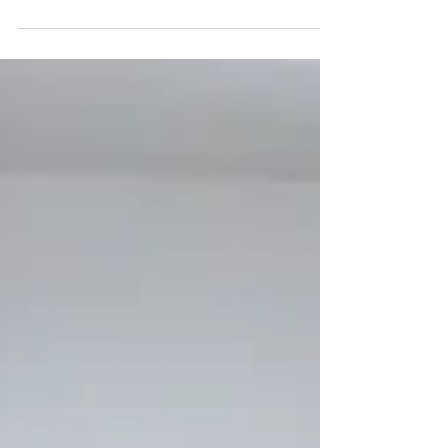
14 may 2022
Testimonio de la Pascua
Joven de Venado Tuerto (II)
La pasada Semana Santa me invitaron a ser
“servidor” en Pascua Joven, un retiro para
chicos/as de 16 a 23 años, en el colegio
Sagrado...